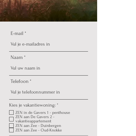
E-mail
Naam
Telefoon
V
Kies je vakantiewoning:
*
e
ZEN in de Gavers 1 - penthouse
r
ZEN aan De Gavers 2 -
e
vakantieappartement
i
ZEN aan Zee - Duinbergen
s
ZEN aan Zee - Oud-Knokke
t