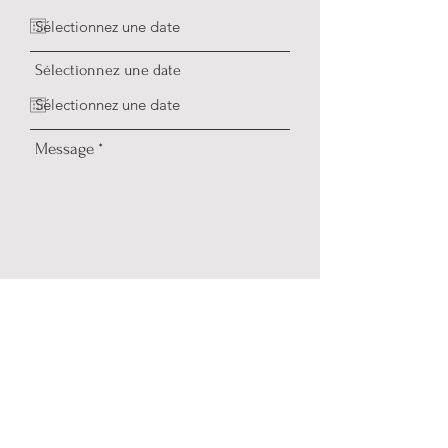
o
i
r
e
Sélectionnez une date
Message
expédier