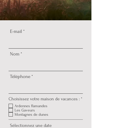
E-mail
Nom
Téléphone
O
Choisissez votre maison de vacances :
*
b
Ardennes flamandes
l
Les Gaveurs
i
Montagnes de dunes
g
a
Sélectionnez une date
t